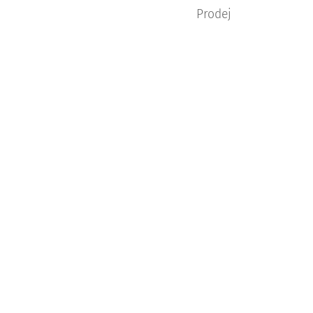
Prodej
Pronájmy
Právní služby