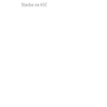
Stavba na klíč
Rekonstrukce
Terénní úpravy